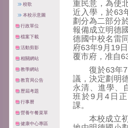
重民意，為使
校歌
近入學，於63
本校示意圖
劃分為二部分於
行政單位
報備成立明德
檔案下載
德國中校名雷
府63年9月19
活動剪影
覆市府，准自6
相關網站
復於63年7
教學網站
議，決定劃明
教育局公告
永清、進學、自
歷屆考題
班於9月4日
行事曆
課。
營養午餐菜單
本校成立初期
健康中心專區
地由明德國小劃