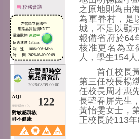
校務會議
之原地則為由海
為軍眷村，是
城，不足以顯
報備省府於64年
核准更名為立
人，學生154
首任校長黃永
第三任校長楊
任校長周才惠
長韓春屏先生
黃怡雯女士，
正校長於113年