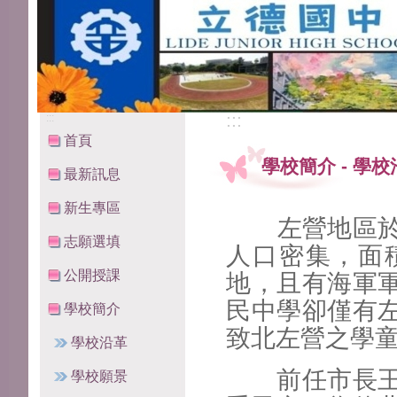
:::
:::
首頁
學校簡介
-
學校
最新訊息
新生專區
左營地區於本
志願選填
人口密集，面
公開授課
地，且有海軍
民中學卻僅有
學校簡介
致北左營之學
學校沿革
前任市長王玉
學校願景