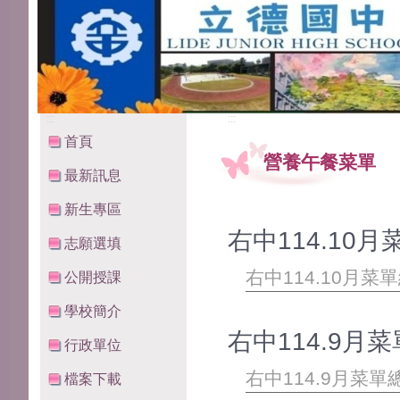
:::
:::
首頁
營養午餐菜單
最新訊息
新生專區
右中114.10月
志願選填
右中114.10月菜單
公開授課
學校簡介
右中114.9月菜
行政單位
右中114.9月菜單總
檔案下載