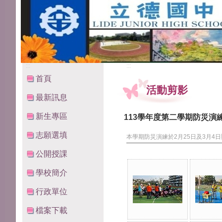
:::
:::
首頁
活動剪影
最新訊息
新生專區
113學年度第二學期防災演
志願選填
本學期防災演練於2月25日及3月4
公開授課
學校簡介
行政單位
檔案下載