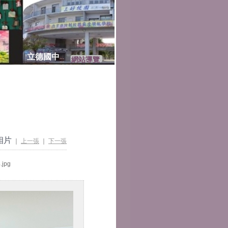
立德國中
網站導覽
:::
相片
｜
上一張
｜
下一張
jpg